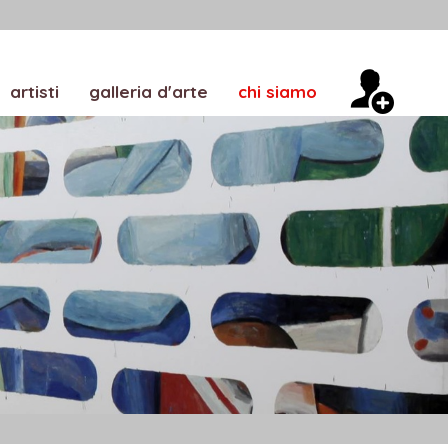
artisti
galleria d'arte
chi siamo
amicucci
area riservata
privacy