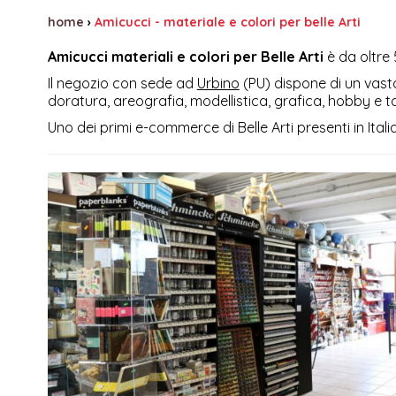
home
›
Amicucci - materiale e colori per belle Arti
Amicucci materiali e colori per Belle Arti
è da oltre 
Il negozio con sede ad
Urbino
(PU) dispone di un vasto
doratura, areografia, modellistica, grafica, hobby e t
Uno dei primi e-commerce di Belle Arti presenti in Italia,