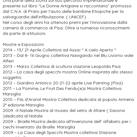
Una parte della storia sul suo percorso imprenditoriale è
presente sul libro “Le Donne Artigiane si raccontano” promosso
dal C.N.A. di Prato per l’aiuto delle bambine Etiopiche per la
salvaguardia dell’infibulazione. ( UNICEF)
Nel corso degli anni ha ottenuto premi per l’innovazione dalla
camera di commercio di Pisa. Oltre a numerosi riconoscimenti
da parte di istituzioni.
Mostre e Esposizioni:
2014 – 13/ 21 Aprile Collettiva ad Assisi “ A cielo Aperto “
2013 – Dal 8- 16 Giugno collettiva Navigando nel Blu Livorno viale
Alfieri
2013 – Marzo Collettiva di scultura stazione Leopolda Pisa
2012 – La casa degli specchi mostra Online inspirata allo stesso
soggetto.
2012 – Giardino Artistico 20-21-22 aprile Live Painting (Pisa)
2011 – La Pomme, Le Fruit Des Fendu(e)s Mostra Collettiva
Marsiglia
2010 – Fils d’Ararat Mostra Collettiva dedicata al popolo Armeno
2° edizione Marsiglia
2009 –Il Natale Mostra al museo del vetro di Altare ( Savona
)dedicata al Natale
2009 – Braille Mostra dedicata all’Invenzione dell’ alfabeto per i
ciechi inventato da Braille. Marsiglia
2009 – La Casa degli Specchi Mostra collettiva Stazione