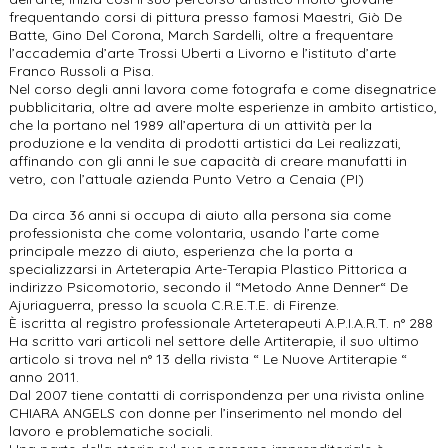
frequentando corsi di pittura presso famosi Maestri, Giò De
Batte, Gino Del Corona, March Sardelli, oltre a frequentare
l’accademia d’arte Trossi Uberti a Livorno e l’istituto d’arte
Franco Russoli a Pisa.
Nel corso degli anni lavora come fotografa e come disegnatrice
pubblicitaria, oltre ad avere molte esperienze in ambito artistico,
che la portano nel 1989 all’apertura di un attività per la
produzione e la vendita di prodotti artistici da Lei realizzati,
affinando con gli anni le sue capacità di creare manufatti in
vetro, con l’attuale azienda Punto Vetro a Cenaia (PI)
Da circa 36 anni si occupa di aiuto alla persona sia come
professionista che come volontaria, usando l’arte come
principale mezzo di aiuto, esperienza che la porta a
specializzarsi in Arteterapia Arte-Terapia Plastico Pittorica a
indirizzo Psicomotorio, secondo il “Metodo Anne Denner“ De
Ajuriaguerra, presso la scuola C.R.E.T.E. di Firenze.
È iscritta al registro professionale Arteterapeuti A.P.I.A.R.T. n° 288
Ha scritto vari articoli nel settore delle Artiterapie, il suo ultimo
articolo si trova nel n° 13 della rivista “ Le Nuove Artiterapie “
anno 2011.
Dal 2007 tiene contatti di corrispondenza per una rivista online
CHIARA ANGELS con donne per l’inserimento nel mondo del
lavoro e problematiche sociali.