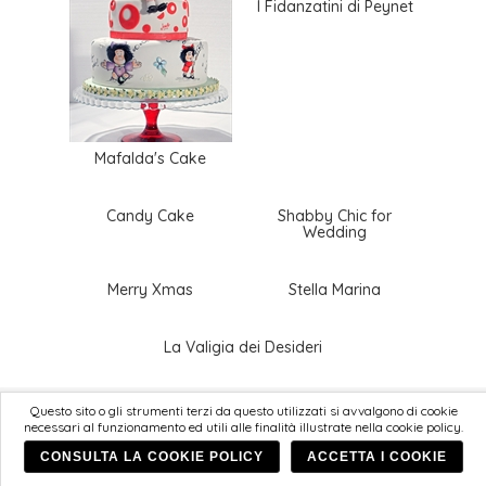
I Fidanzatini di Peynet
Mafalda's Cake
Candy Cake
Shabby Chic for
Wedding
Merry Xmas
Stella Marina
La Valigia dei Desideri
Amicucci Galleria d'Arte
Questo sito o gli strumenti terzi da questo utilizzati si avvalgono di cookie
necessari al funzionamento ed utili alle finalità illustrate nella cookie policy.
© Amicucci Belle Arti s.a.s 2026
p. iva 02499750418