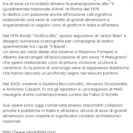
tra di esse va ricordata almeno la partecipazione alla “X
Quadriennale Nazionale d’Arte” di Roma del 1975.
Si dedicò con passione anche all’incisione calcografica,
realizzando una serie di cartelle di grandi dimensioni e
organizzando in seguito corsi di grafica in Italia e all’estero.
Nel 1976 fondò “Grafica Blù”, spazio espositivo di ‘artisti liberi’ e
disegnò numerose scenografie per compagnie di teatro
sperimentale tra i quali “Il Baule”.
Un anno più tardi diede vita insieme a Massimo Pompeo e
Alberto Serarcangeli all’associazione di arti visive “Il Melograno”
che operò realizzando corsi di pittura, incisione, scultura e
ceramica: fu la prima di una lunga serie di esperienze didattiche
che hanno lasciato un profondo segno nel tessuto pontino.
Nel 2005, insieme a Giuliana Bocconcello, Vincenzo Scozzarella
e Antonino Casarin, fu tra gli ispiratori e i protagonisti di MAD
rassegna d’arte contemporanea curata da Fabio D’Achille.
Sue opere sono oggi conservate presso importanti collezioni
private e pubbliche in Italia e all’estero; alcune di esse di grandi
dimensioni sono inserite in significativi contesti architettonici
nazionali.
http://www.sergioban.org/