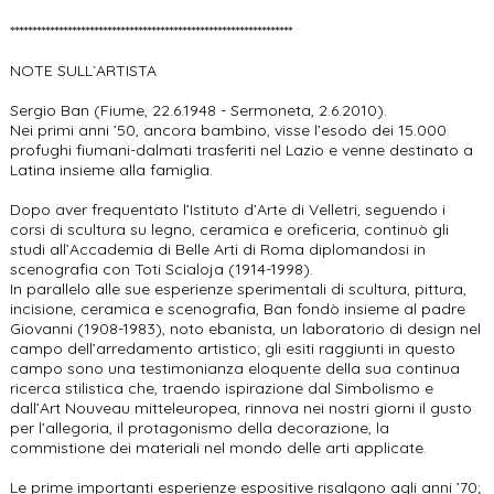
****************************************************************
NOTE SULL`ARTISTA
Sergio Ban (Fiume, 22.6.1948 - Sermoneta, 2.6.2010).
Nei primi anni ’50, ancora bambino, visse l’esodo dei 15.000
profughi fiumani-dalmati trasferiti nel Lazio e venne destinato a
Latina insieme alla famiglia.
Dopo aver frequentato l’Istituto d’Arte di Velletri, seguendo i
corsi di scultura su legno, ceramica e oreficeria, continuò gli
studi all’Accademia di Belle Arti di Roma diplomandosi in
scenografia con Toti Scialoja (1914-1998).
In parallelo alle sue esperienze sperimentali di scultura, pittura,
incisione, ceramica e scenografia, Ban fondò insieme al padre
Giovanni (1908-1983), noto ebanista, un laboratorio di design nel
campo dell’arredamento artistico; gli esiti raggiunti in questo
campo sono una testimonianza eloquente della sua continua
ricerca stilistica che, traendo ispirazione dal Simbolismo e
dall’Art Nouveau mitteleuropea, rinnova nei nostri giorni il gusto
per l’allegoria, il protagonismo della decorazione, la
commistione dei materiali nel mondo delle arti applicate.
Le prime importanti esperienze espositive risalgono agli anni ’70;