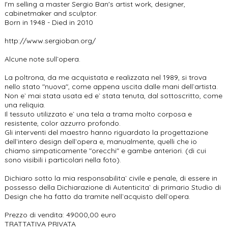
I'm selling a master Sergio Ban's artist work, designer,
cabinetmaker and sculptor.
Born in 1948 - Died in 2010
http://www.sergioban.org/
Alcune note sull`opera.
La poltrona, da me acquistata e realizzata nel 1989, si trova
nello stato "nuova", come appena uscita dalle mani dell`artista.
Non e` mai stata usata ed e` stata tenuta, dal sottoscritto, come
una reliquia.
Il tessuto utilizzato e` una tela a trama molto corposa e
resistente, color azzurro profondo.
Gli interventi del maestro hanno riguardato la progettazione
dell`intero design dell`opera e, manualmente, quelli che io
chiamo simpaticamente "orecchi" e gambe anteriori. (di cui
sono visibili i particolari nella foto).
Dichiaro sotto la mia responsabilita` civile e penale, di essere in
possesso della Dichiarazione di Autenticita` di primario Studio di
Design che ha fatto da tramite nell`acquisto dell`opera.
Prezzo di vendita: 49000,00 euro
TRATTATIVA PRIVATA