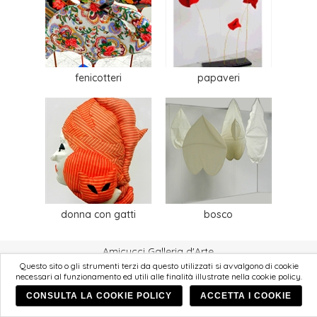
fenicotteri
papaveri
donna con gatti
bosco
Amicucci Galleria d'Arte
Questo sito o gli strumenti terzi da questo utilizzati si avvalgono di cookie
© Amicucci Belle Arti s.a.s 2026
necessari al funzionamento ed utili alle finalità illustrate nella cookie policy.
p. iva 02499750418