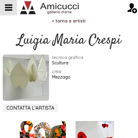
< torna a artisti
Luigia Maria Crespi
tecnica grafica
Scultura
città
Mezzago
CONTATTA L'ARTISTA